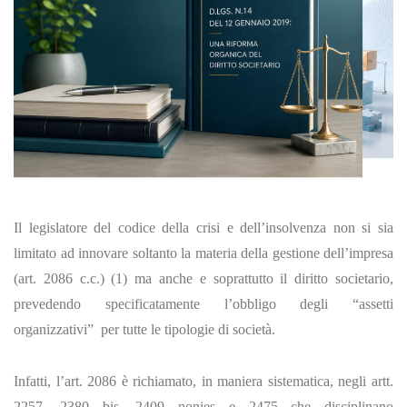
Il legislatore del codice della crisi e dell’insolvenza non si sia
limitato ad innovare soltanto la materia della gestione dell’impresa
(art. 2086 c.c.) (1) ma anche e soprattutto il diritto societario,
prevedendo specificatamente l’obbligo degli “assetti
organizzativi” per tutte le tipologie di società.
Infatti, l’art. 2086 è richiamato, in maniera sistematica, negli artt.
2257, 2380 bis, 2409 nonies e 2475 che disciplinano