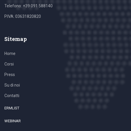
Telefono: +39 091 588140
P.IVA: 03631820820
Sitemap
Home
Corsi
Press
Su di noi
Contatti
ERMLIST
WEBINAR